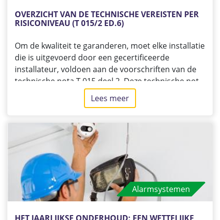
OVERZICHT VAN DE TECHNISCHE VEREISTEN PER 
RISICONIVEAU (T 015/2 ED.6)
Om de kwaliteit te garanderen, moet elke installatie
die is uitgevoerd door een gecertificeerde
installateur, voldoen aan de voorschriften van de
technische nota T 015 deel 2. Deze technische nota
wordt regelmatig bijgewerkt omdat de technieken
Lees meer
over
en de alarmsector voortdurend evolueren.
Overzicht
van
Na de risicoanalyse classificeert de INCERT-
de
gecertificeerde beveiligingsonderneming de
technische
alarminstallatie al naargelang het risiconiveau van
vereisten
de te beveiligen locatie. In sommige gevallen is het
per
de voorschrijver die het risiconiveau bepaalt
risiconiveau
(verzekeraar, studiebureau, klant enz.).
Alarmsystemen
(T
015/2
ed.6)
HET JAARLIJKSE ONDERHOUD: EEN WETTELIJKE 