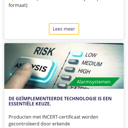
formaat)
Lees meer
over
Ontdek
de
INCERT-
flyer
Gebouwen
Alarmsystemen
DE GEÏMPLEMENTEERDE TECHNOLOGIE IS EEN 
ESSENTIËLE KEUZE.
Producten met INCERT-certificaat worden
gecontroleerd door erkende