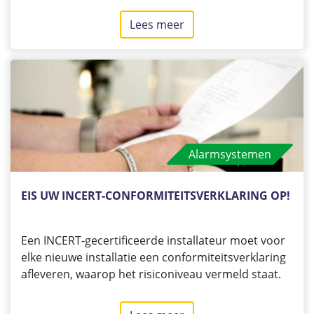
installateur en de oplossing die u kiest uit zijn
Lees meer
over
aanbod. U moet kunnen kiezen met kennis van
Hoe
zaken en op basis van:
maakt
u
de
juiste
keuze
voor
Alarmsystemen
uw
alarminstallatie?
EIS UW INCERT-CONFORMITEITSVERKLARING OP!
Een INCERT-gecertificeerde installateur moet voor
elke nieuwe installatie een conformiteitsverklaring
afleveren, waarop het risiconiveau vermeld staat.
Deze verklaring biedt u de garantie dat uw