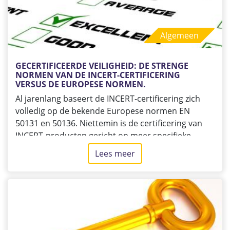
Algemeen
GECERTIFICEERDE VEILIGHEID: DE STRENGE 
NORMEN VAN DE INCERT-CERTIFICERING 
VERSUS DE EUROPESE NORMEN.
Al jarenlang baseert de INCERT-certificering zich
volledig op de bekende Europese normen EN
50131 en 50136. Niettemin is de certificering van
INCERT-producten gericht op meer specifieke
dwarsdoorsnede-eisen die gemeenschappelijk zijn
Lees meer
over
voor alle producten, evenals aanvullende eisen per
Gecertificeerde
productcategorie, waarvoor een nauwkeurige
veiligheid:
beschrijving is opgesteld.
de
strenge
normen
van