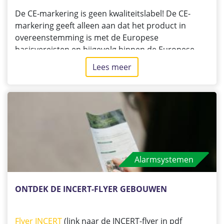
De CE-markering is geen kwaliteitslabel! De CE-
markering geeft alleen aan dat het product in
overeenstemming is met de Europese
basisvereisten en bijgevolg binnen de Europese
Unie vrij op de markt kan worden gebracht. Door
Lees meer
over
een product te labelen met een CE-markering,
Kwaliteitslabel
verklaart de fabrikant, onder zijn eigen
en
verantwoordelijkheid, dat zijn product voldoet aan
CE-
alle wettelijke vereisten voor het verkrijgen van een
markering!
CE-markering. Deze CE-markering is dus geen
kwaliteitslabel noch een aanduiding van
geografische herkomst, maar gewoon een
wettelijke markering.
Alarmsystemen
ONTDEK DE INCERT-FLYER GEBOUWEN
Flyer INCERT
(link naar de INCERT-flyer in pdf