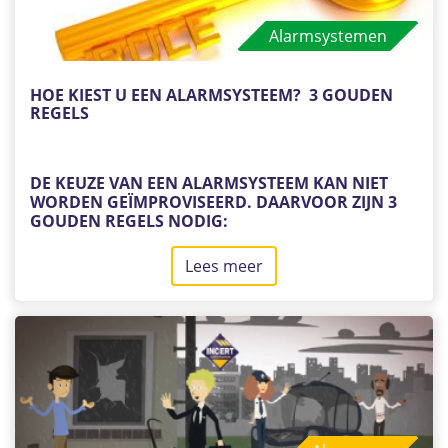
de
Alarmsystemen
INCERT-
certificering
versus
HOE KIEST U EEN ALARMSYSTEEM?  3 GOUDEN 
REGELS
de
Europese
normen.
DE KEUZE VAN EEN ALARMSYSTEEM KAN NIET
WORDEN GEÏMPROVISEERD. DAARVOOR ZIJN 3
GOUDEN REGELS NODIG:
Informeer u
Lees meer
over
Vergelijk de oplossingen
Hoe
Maak een geïnformeerde keuze
kiest
u
Hieronder volgen enkele richtlijnen die u hopelijk
een
zullen helpen bij uw keuze.
alarmsysteem?
3
gouden