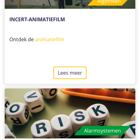
Algemeen
regels
INCERT-ANIMATIEFILM
Ontdek de
animatiefilm
Lees meer
over
INCERT-
animatiefilm
Alarmsystemen