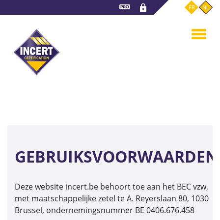
Overslaan
FR
NL
en
naar
de
inhoud
gaan
GEBRUIKSVOORWAARDEN
Deze website incert.be behoort toe aan het BEC vzw,
met maatschappelijke zetel te A. Reyerslaan 80, 1030
Brussel, ondernemingsnummer BE 0406.676.458