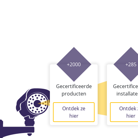
+2000
+285
Gecertificeerde
Gecertific
producten
installat
Ontdek ze
Ontdek 
hier
hier