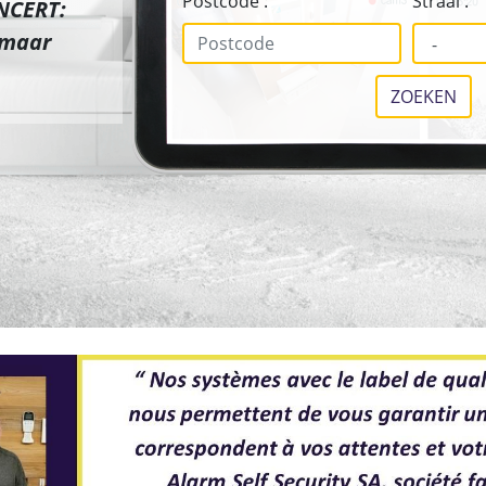
Postcode :
Straal :
INCERT:
 maar