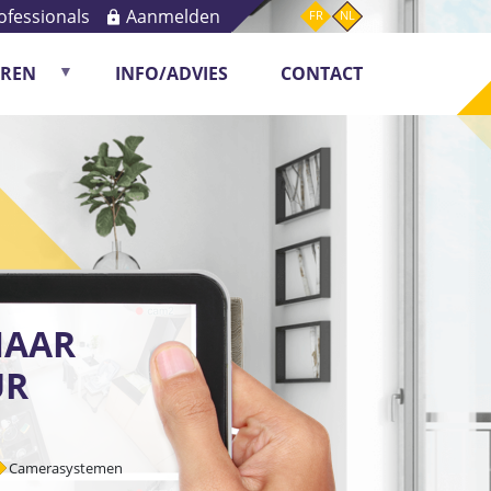
ofessionals
Aanmelden
FR
NL
OREN
INFO/ADVIES
CONTACT
ring
NAAR
UR
Camerasystemen