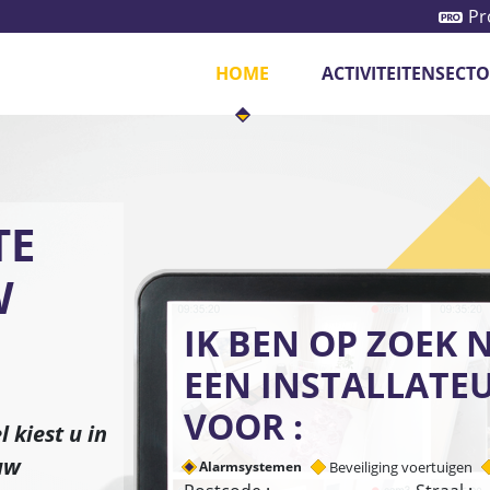
Pr
HOME
ACTIVITEITENSECT
iliging voertuigen
Camerasystemen
Monito
TE
W
IK BEN OP ZOEK 
EEN INSTALLATE
VOOR :
 kiest u in
uw
Alarmsystemen
Beveiliging voertuigen