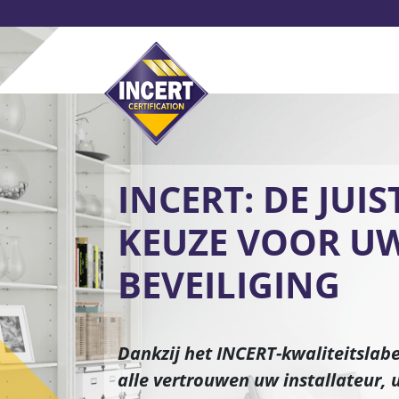
Overslaan
en
naar
de
inhoud
Alarmsystemen
Beve
gaan
INCERT: DE JUIS
KEUZE VOOR U
BEVEILIGING
Dankzij het INCERT-kwaliteitslabel
alle vertrouwen uw installateur, 