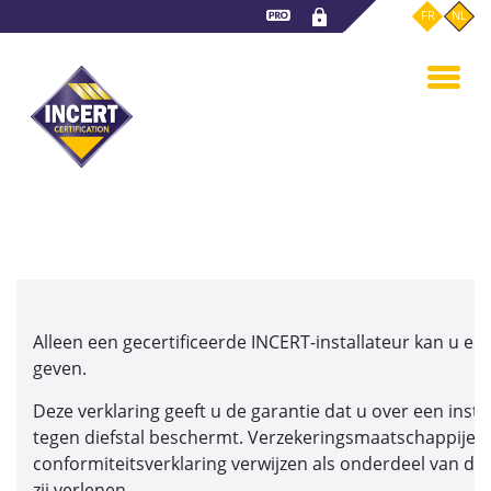
Overslaan
FR
NL
en
naar
de
inhoud
gaan
Alleen een gecertificeerde INCERT-installateur kan u ee
geven.
Deze verklaring geeft u de garantie dat u over een instal
tegen diefstal beschermt. Verzekeringsmaatschappijen
conformiteitsverklaring verwijzen als onderdeel van de
zij verlenen.