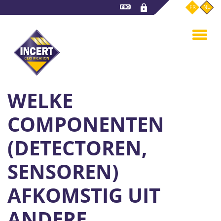
Overslaan
FR
NL
en
naar
de
inhoud
gaan
WELKE
COMPONENTEN
(DETECTOREN,
SENSOREN)
AFKOMSTIG UIT
ANDERE