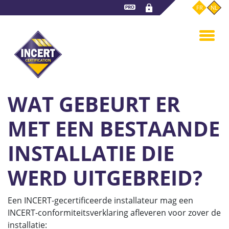
Overslaan
FR
NL
en
naar
de
inhoud
gaan
WAT GEBEURT ER
MET EEN BESTAANDE
INSTALLATIE DIE
WERD UITGEBREID?
Een INCERT-gecertificeerde installateur mag een
INCERT-conformiteitsverklaring afleveren voor zover de
installatie: