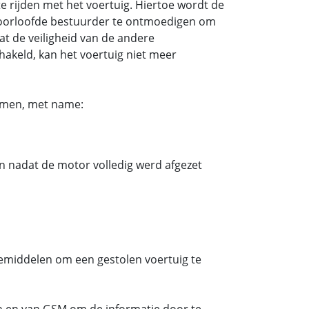
te rijden met het voertuig. Hiertoe wordt de
ngeoorloofde bestuurder te ontmoedigen om
at de veiligheid van de andere
akeld, kan het voertuig niet meer
temen, met name:
en nadat de motor volledig werd afgezet
tiemiddelen om een gestolen voertuig te
en en van GSM om de informatie door te