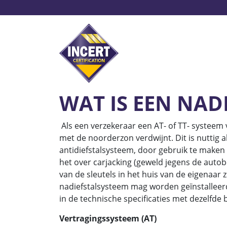
Overslaan
en
naar
de
inhoud
Alarmsystemen
Beve
gaan
WAT IS EEN NAD
Als een verzekeraar een AT- of TT- systeem 
met de noorderzon verdwijnt. Dit is nuttig 
antidiefstalsysteem, door gebruik te maken v
het over carjacking (geweld jegens de auto
van de sleutels in het huis van de eigenaa
nadiefstalsysteem mag worden geïnstalleerd. 
in de technische specificaties met dezelfde
Vertragingssysteem (AT)