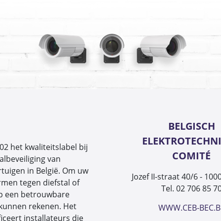
BELGISCH
ELEKTROTECHN
2 het kwaliteitslabel bij
COMITÉ
albeveiliging van
tuigen in België. Om uw
Jozef II-straat 40/6 - 100
men tegen diefstal of
Tel. 02 706 85 7
op een betrouwbare
 kunnen rekenen. Het
WWW.CEB-BEC.B
iceert installateurs die