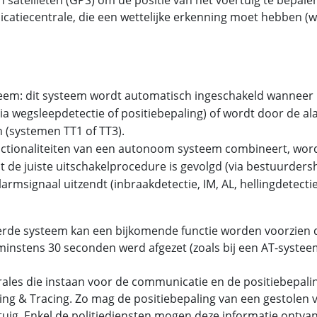
atiecentrale, die een wettelijke erkenning moet hebben (we
teem: dit systeem wordt automatisch ingeschakeld wanneer 
ia wegsleepdetectie of positiebepaling) of wordt door de a
n (systemen TT1 of TT3).
nctionaliteiten van een autonoom systeem combineert, wor
t de juiste uitschakelprocedure is gevolgd (via bestuurde
rmsignaal uitzendt (inbraakdetectie, IM, AL, hellingdetecti
erde systeem kan een bijkomende functie worden voorzien d
instens 30 seconden werd afgezet (zoals bij een AT-systee
es die instaan voor de communicatie en de positiebepalin
king & Tracing. Zo mag de positiebepaling van een gestolen 
uig. Enkel de politiediensten mogen deze informatie ontvan