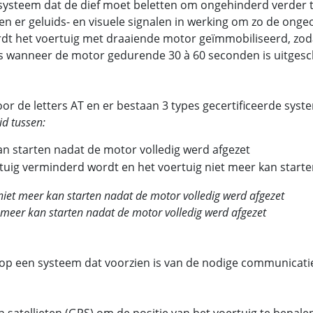
en systeem dat de dief moet beletten om ongehinderd verder 
den er geluids- en visuele signalen in werking om zo de o
ordt het voertuig met draaiende motor geïmmobiliseerd, zod
s wanneer de motor gedurende 30 à 60 seconden is uitgesch
r de letters AT en er bestaan 3 types gecertificeerde sys
d tussen:
kan starten nadat de motor volledig werd afgezet
rtuig verminderd wordt en het voertuig niet meer kan start
 niet meer kan starten nadat de motor volledig werd afgezet
et meer kan starten nadat de motor volledig werd afgezet
idt op een systeem dat voorzien is van de nodige communica
 satellieten (GPS) om de positie van het voertuig te bepal