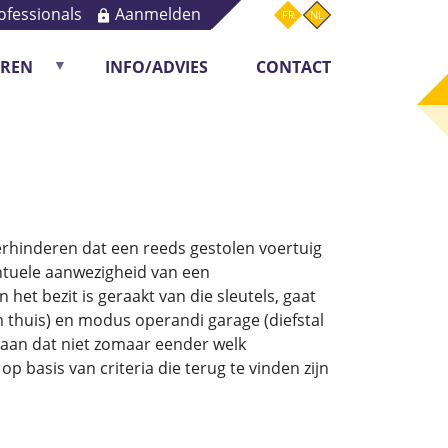
ofessionals
Aanmelden
FR
NL
OREN
INFO/ADVIES
CONTACT
ring
verhinderen dat een reeds gestolen voertuig
entuele aanwezigheid van een
het bezit is geraakt van die sleutels, gaat
m thuis) en modus operandi garage (diefstal
 aan dat niet zomaar eender welk
 basis van criteria die terug te vinden zijn