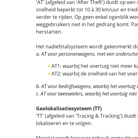
'AT' (afgeleid van 'After Theft') duidt op e
snelheid beperkt tot 10 à 30 km/uur en tre
verder te rijden. Op geen enkel ogenblik w
weggebruikers niet in het gedrang komt. Pa
herstarten.
Het nadiefstalsysteem wordt gekenmerkt doo
a. AT voor personenwagens, met een onderschei
AT1: waarbij het voertuig niet meer 
AT2: waarbij de snelheid van het voe
b. AT voor bedrijfswagens, waarbij het voertuig
c. AT voor tweewielers, waarbij het voertuig ni
Geolokalisatiesysteem (TT)
‘TT' (afgeleid van 'Tracing & Tracking') du
lokaliseren en te volgen.
Meestal wordt hiervoor gebruik gemaakt van