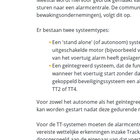
sturen naar een alarmcentrale. De communic
bewakingsondernemingen), volgt dit op.
Er bestaan twee systeemtypes:
Een 'stand alone' (of autonoom) sys
uitgeschakelde motor (bijvoorbeeld v
van het voertuig alarm heeft geslage
Een geïntegreerd systeem, dat de fu
wanneer het voertuig start zonder da
gekoppeld beveiligingssysteem een ala
TT2 of TT4.
Voor zowel het autonome als het geïntegre
kan worden gestart nadat deze gedurende m
Voor de TT-systemen moeten de alarmcentral
vereiste wettelijke erkenningen inzake Trac
doorgespeeld aan de eigenaar van dat voert