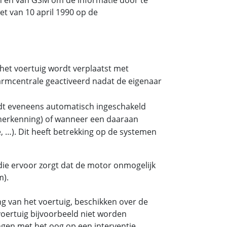
t van 10 april 1990 op de
het voertuig wordt verplaatst met
larmcentrale geactiveerd nadat de eigenaar
dt eveneens automatisch ingeschakeld
rsherkenning) of wanneer een daaraan
e, …). Dit heeft betrekking op de systemen
ie ervoor zorgt dat de motor onmogelijk
m).
g van het voertuig, beschikken over de
voertuig bijvoorbeeld niet worden
gen met het oog op een interventie.