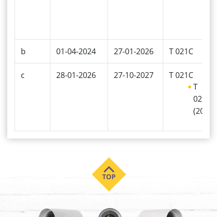
b
01-04-2024
27-01-2026
T 021C
c
28-01-2026
27-10-2027
T 021C
T
021C
(2021)