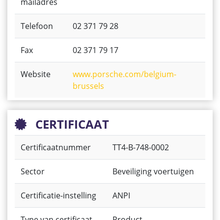
mailadres
Telefoon
02 371 79 28
Fax
02 371 79 17
Website
www.porsche.com/belgium-
brussels
CERTIFICAAT
Certificaatnummer
TT4-B-748-0002
Sector
Beveiliging voertuigen
Certificatie-instelling
ANPI
Type van certificaat
Product