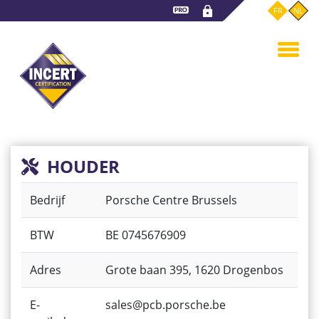
Overslaan
FR
NL
en
naar
de
inhoud
gaan
HOUDER
Bedrijf
Porsche Centre Brussels
BTW
BE 0745676909
Adres
Grote baan 395, 1620 Drogenbos
E-
sales@pcb.porsche.be