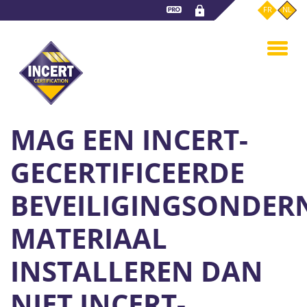
Overslaan
FR
NL
en
naar
de
inhoud
gaan
MAG EEN INCERT-
GECERTIFICEERDE
BEVEILIGINGSONDER
MATERIAAL
INSTALLEREN DAN
NIET INCERT-