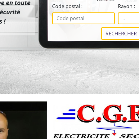
me en toute
Code postal :
Rayon :
écurité
 !