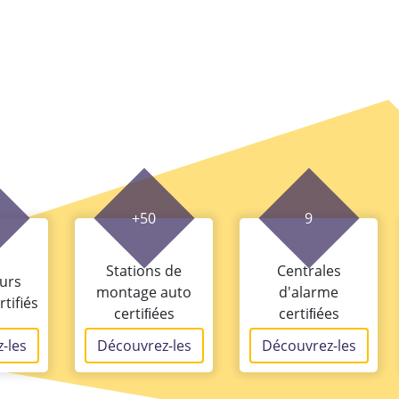
+50
9
Stations de
Centrales
eurs
montage auto
d'alarme
tifiés
certiﬁées
certiﬁées
-les
Découvrez-les
Découvrez-les