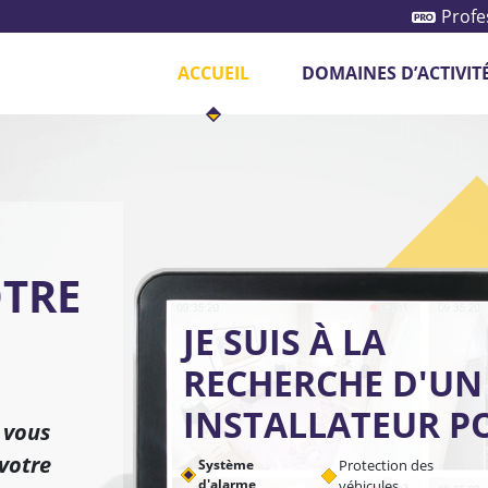
Profe
ACCUEIL
DOMAINES D’ACTIVIT
otection des véhicules
Système de caméras
N
OTRE
JE SUIS À LA
RECHERCHE D'UN
INSTALLATEUR PO
 vous
 votre
Système
Protection des
d'alarme
véhicules