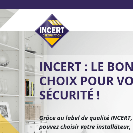
Aller
au
contenu
principal
Système d’alarme
Pr
INCERT : LE BO
CHOIX POUR V
SÉCURITÉ !
Grâce au label de qualité INCERT,
pouvez choisir votre installateur,