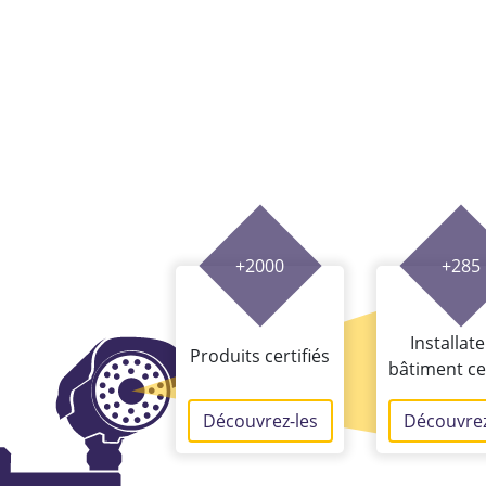
+2000
+285
Installat
Produits certifiés
bâtiment cer
Découvrez-les
Découvrez