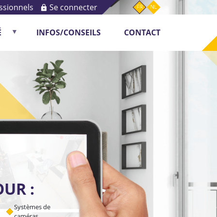
ssionnels
Se connecter
FR
NL
É
INFOS/CONSEILS
CONTACT
Monitoring
UR :
Systèmes de
caméras