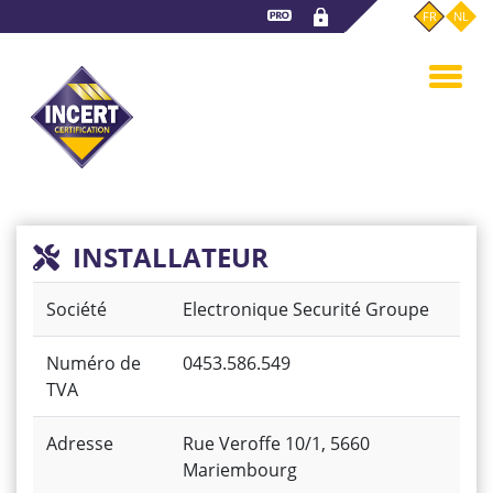
Aller
FR
NL
au
contenu
principal
INSTALLATEUR
Société
Electronique Securité Groupe
Numéro de
0453.586.549
TVA
Adresse
Rue Veroffe 10/1, 5660
Mariembourg