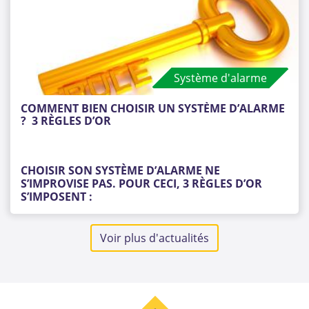
transversales, communes à tous les produits, mais
aussi sur des exigences complémentaires par
catégorie de produits spécifiquement, pour
lesquelles un descriptif précis est établi.
Système d'alarme
COMMENT BIEN CHOISIR UN SYSTÈME D’ALARME 
?  3 RÈGLES D’OR
CHOISIR SON SYSTÈME D’ALARME NE
S’IMPROVISE PAS. POUR CECI, 3 RÈGLES D’OR
S’IMPOSENT :
1. Informez-vous
Voir plus d'actualités
2. Comparez les solutions
3. Choisissez en connaissance
Vous trouverez ci-après quelques repères qui,