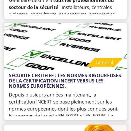
séminaire destiné à
tous les professionnels du
secteur de la sécurité
: installateurs, centrales
d’alarme, consultants, concepteurs, organismes de
contrôle et autres acteurs actifs dans la sécurité
électronique.
Général
SÉCURITÉ CERTIFIÉE : LES NORMES RIGOUREUSES 
DE LA CERTIFICATION INCERT VERSUS LES 
NORMES EUROPÉENNES.
Depuis plusieurs années maintenant, la
certification INCERT se base pleinement sur les
normes européennes dont les plus connues sont
les normes de la série EN 50131 et EN 50136. La
certification des produits INCERT se veut
cependant plus pointue sur des exigences