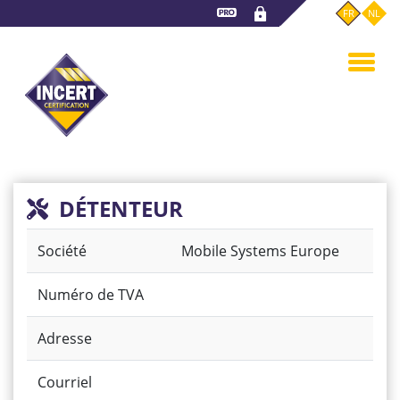
Aller
FR
NL
au
contenu
principal
DÉTENTEUR
Société
Mobile Systems Europe
Numéro de TVA
Adresse
Courriel