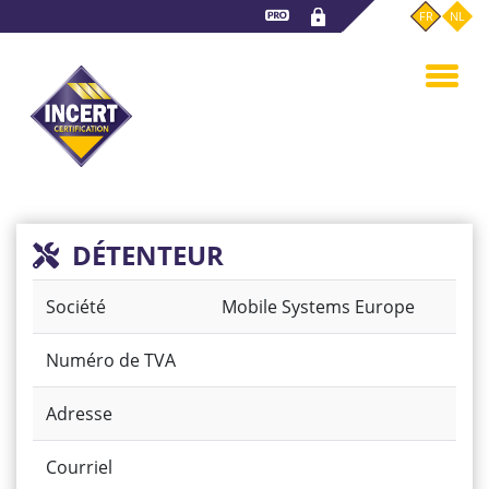
Aller
FR
NL
au
contenu
principal
DÉTENTEUR
Société
Mobile Systems Europe
Numéro de TVA
Adresse
Courriel