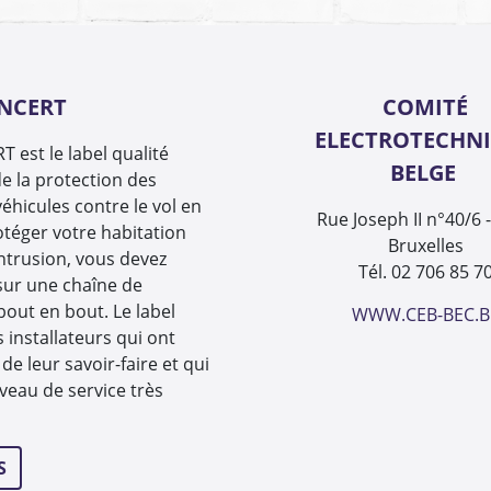
INCERT
COMITÉ
ELECTROTECHN
 est le label qualité
BELGE
e la protection des
éhicules contre le vol en
Rue Joseph II n°40/6 
otéger votre habitation
Bruxelles
intrusion, vous devez
Tél. 02 706 85 7
sur une chaîne de
 bout en bout. Le label
WWW.CEB-BEC.B
s installateurs qui ont
de leur savoir-faire et qui
veau de service très
S