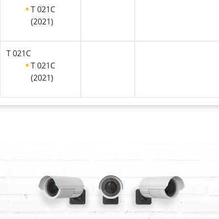
T 021C
(2021)
T 021C
T 021C
(2021)