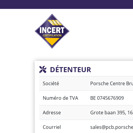
Aller
au
contenu
principal
Système d’alarme
Pr
DÉTENTEUR
Société
Porsche Centre Br
Numéro de TVA
BE 0745676909
Adresse
Grote baan 395, 1
Courriel
sales@pcb.porsche