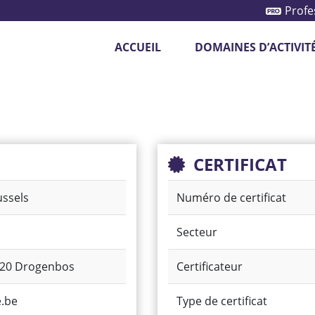
Profe
ACCUEIL
DOMAINES D’ACTIVIT
otection des véhicules
Système de caméras
CERTIFICAT
ussels
Numéro de certificat
Secteur
620 Drogenbos
Certificateur
.be
Type de certificat