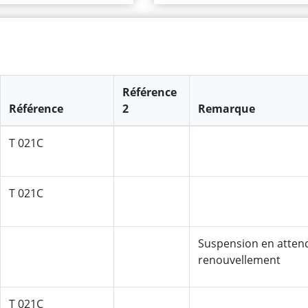
Référence
Référence
2
Remarque
T 021C
T 021C
Suspension en attend
renouvellement
T 021C