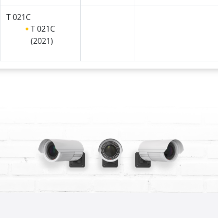
T 021C
T 021C
(2021)