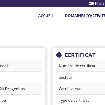
Profe
ACCUEIL
DOMAINES D’ACTIVIT
otection des véhicules
Système de caméras
CERTIFICAT
ussels
Numéro de certificat
Secteur
620 Drogenbos
Certificateur
.be
Type de certificat