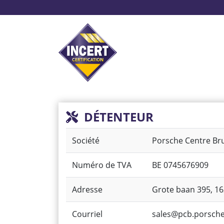
Aller
au
contenu
principal
Système d’alarme
Pr
DÉTENTEUR
Société
Porsche Centre Br
Numéro de TVA
BE 0745676909
Adresse
Grote baan 395, 1
Courriel
sales@pcb.porsche