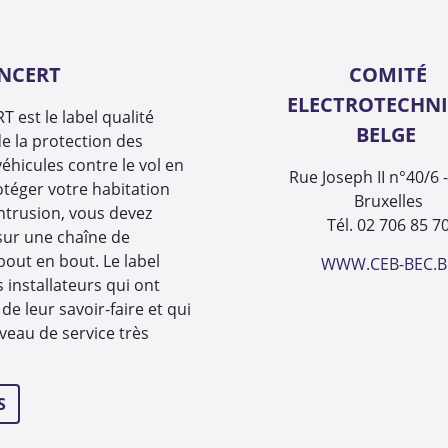
INCERT
COMITÉ
ELECTROTECHN
 est le label qualité
BELGE
e la protection des
éhicules contre le vol en
Rue Joseph II n°40/6 
otéger votre habitation
Bruxelles
intrusion, vous devez
Tél. 02 706 85 7
sur une chaîne de
 bout en bout. Le label
WWW.CEB-BEC.B
s installateurs qui ont
de leur savoir-faire et qui
veau de service très
S