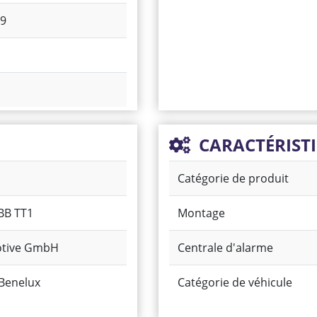
19
CARACTÉRIST
Catégorie de produit
BB TT1
Montage
otive GmbH
Centrale d'alarme
 Benelux
Catégorie de véhicule