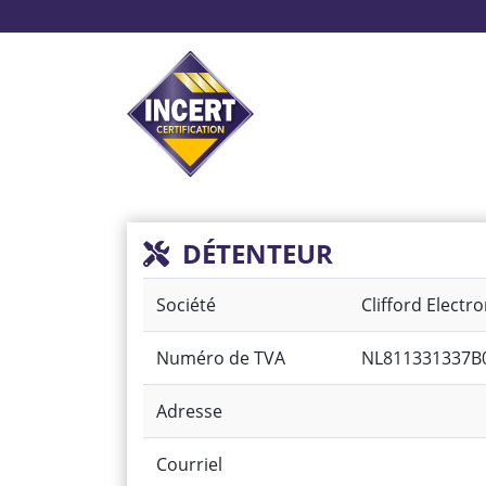
Aller
au
contenu
principal
Système d’alarme
Pr
DÉTENTEUR
Société
Clifford Electr
Numéro de TVA
NL811331337B
Adresse
Courriel