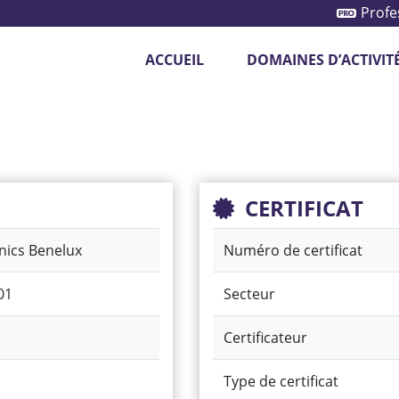
Profe
ACCUEIL
DOMAINES D’ACTIVIT
otection des véhicules
Système de caméras
CERTIFICAT
onics Benelux
Numéro de certificat
01
Secteur
Certificateur
Type de certificat