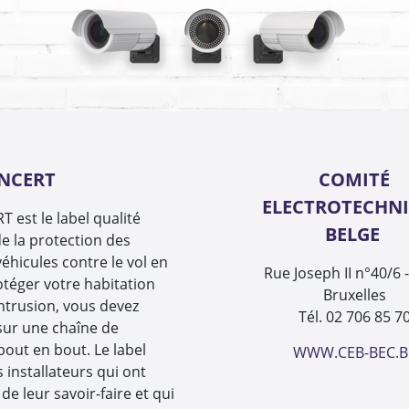
INCERT
COMITÉ
ELECTROTECHN
 est le label qualité
BELGE
e la protection des
éhicules contre le vol en
Rue Joseph II n°40/6 
otéger votre habitation
Bruxelles
intrusion, vous devez
Tél. 02 706 85 7
sur une chaîne de
 bout en bout. Le label
WWW.CEB-BEC.B
s installateurs qui ont
de leur savoir-faire et qui