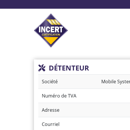
Aller
au
contenu
principal
Système d’alarme
Pr
DÉTENTEUR
Société
Mobile Syst
Numéro de TVA
Adresse
Courriel