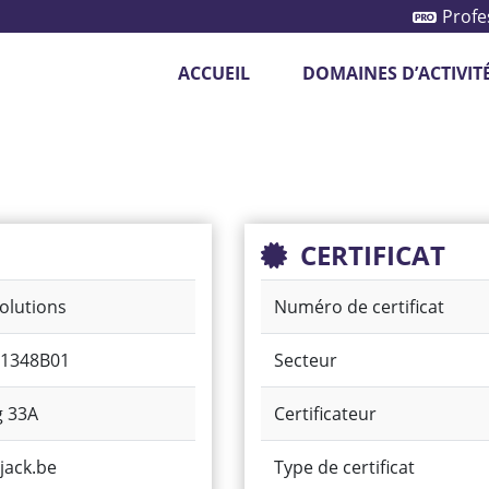
Profe
ACCUEIL
DOMAINES D’ACTIVIT
otection des véhicules
Système de caméras
CERTIFICAT
olutions
Numéro de certificat
1348B01
Secteur
g 33A
Certificateur
ack.be
Type de certificat