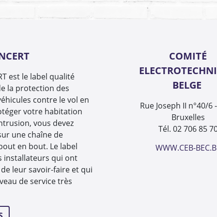
INCERT
COMITÉ
ELECTROTECHN
 est le label qualité
BELGE
e la protection des
éhicules contre le vol en
Rue Joseph II n°40/6 
otéger votre habitation
Bruxelles
intrusion, vous devez
Tél. 02 706 85 7
sur une chaîne de
 bout en bout. Le label
WWW.CEB-BEC.B
s installateurs qui ont
de leur savoir-faire et qui
veau de service très
S