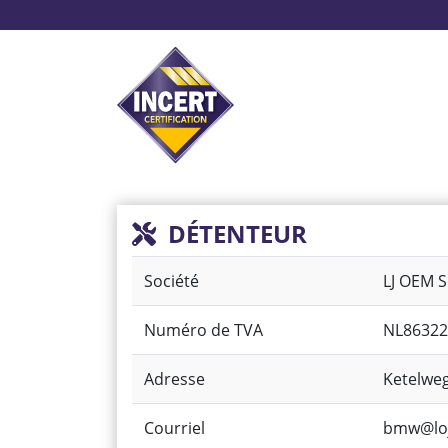
Aller
au
contenu
principal
Système d’alarme
Pr
DÉTENTEUR
Société
LJ OEM S
Numéro de TVA
NL86322
Adresse
Ketelwe
Courriel
bmw@loj