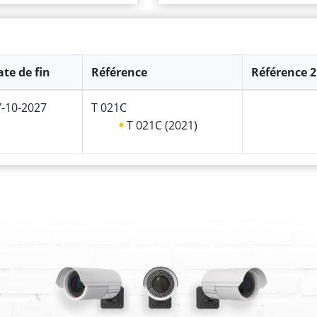
te de fin
Référence
Référence 2
7-10-2027
T 021C
T 021C (2021)