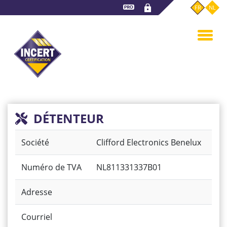
Aller
FR
NL
au
contenu
principal
DÉTENTEUR
Société
Clifford Electronics Benelux
Numéro de TVA
NL811331337B01
Adresse
Courriel