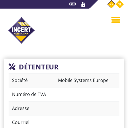
Aller
FR
NL
au
contenu
principal
DÉTENTEUR
Société
Mobile Systems Europe
Numéro de TVA
Adresse
Courriel