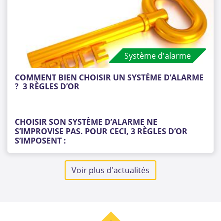
transversales, communes à tous les produits, mais
aussi sur des exigences complémentaires par
catégorie de produits spécifiquement, pour
lesquelles un descriptif précis est établi.
Système d'alarme
COMMENT BIEN CHOISIR UN SYSTÈME D’ALARME 
?  3 RÈGLES D’OR
CHOISIR SON SYSTÈME D’ALARME NE
S’IMPROVISE PAS. POUR CECI, 3 RÈGLES D’OR
S’IMPOSENT :
1. Informez-vous
Voir plus d'actualités
2. Comparez les solutions
3. Choisissez en connaissance
Vous trouverez ci-après quelques repères qui,