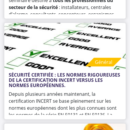
séminaire destiné à
tous les professionnels du
secteur de la sécurité
: installateurs, centrales
d’alarme, consultants, concepteurs, organismes de
contrôle et autres acteurs actifs dans la sécurité
électronique.
Général
SÉCURITÉ CERTIFIÉE : LES NORMES RIGOUREUSES 
DE LA CERTIFICATION INCERT VERSUS LES 
NORMES EUROPÉENNES.
Depuis plusieurs années maintenant, la
certification INCERT se base pleinement sur les
normes européennes dont les plus connues sont
les normes de la série EN 50131 et EN 50136. La
certification des produits INCERT se veut
cependant plus pointue sur des exigences