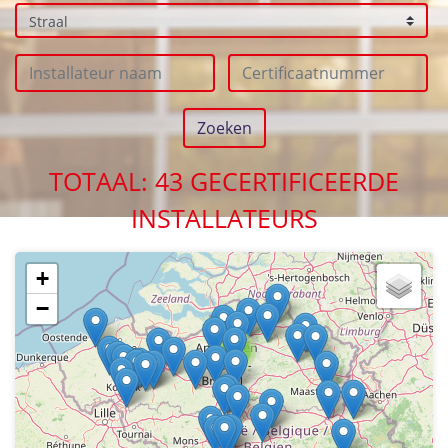
TOTAAL: 43 GECERTIFICEERDE
INSTALLATEURS
+
−
2