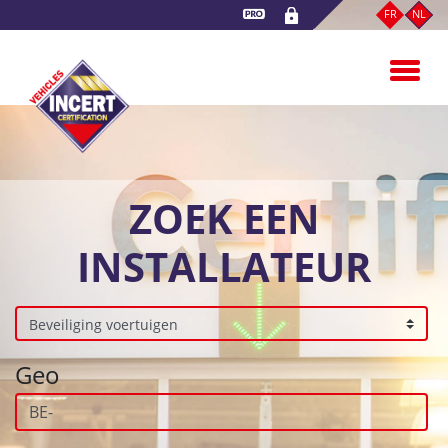
Overslaan
FR
NL
en
naar
de
inhoud
gaan
ZOEK EEN
INSTALLATEUR
Geo