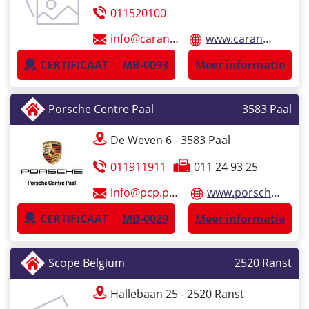
011520100
info@carandco.be
www.carandco.be
CERTIFICAAT
MB-0093
Meer informatie
Porsche Centre Paal
3583
Paal
De Weven 6 - 3583
Paal
011911911
011 24 93 25
info@pcp.porsche.be
www.porsche.com/belgium-geel/
CERTIFICAAT
MB-0029
Meer informatie
Scope Belgium
2520
Ranst
Hallebaan
25
- 2520
Ranst