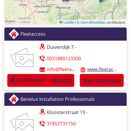
Leaflet
|
©
OpenStreetMap
contributors
Fleetaccess
Duivendijk 7 -
0031880123300
info@fleetaccess.nl
www.fleetaccess.nl
CERTIFICAAT
MB-0128
Meer informatie
Benelux Installation Professionals
Kloosterstraat 19 -
31857731150