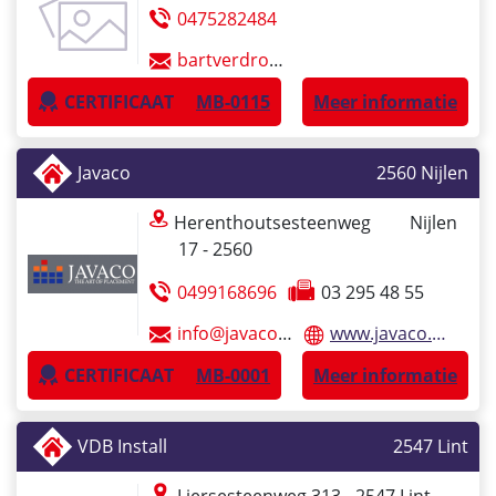
0475282484
bartverdroncken@belgacom.net
CERTIFICAAT
MB-0115
Meer informatie
Javaco
2560
Nijlen
Herenthoutsesteenweg
Nijlen
17 - 2560
0499168696
03 295 48 55
info@javaco.be
www.javaco.be
CERTIFICAAT
MB-0001
Meer informatie
VDB Install
2547
Lint
Liersesteenweg 313 - 2547
Lint