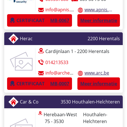
info@apnis.com
www.apnis.com
CERTIFICAAT
MB-0067
Meer informatie
Herac
2200
Herentals
Cardijnlaan
1
- 2200
Herentals
014213533
info@archerentals.be
www.arc.be
CERTIFICAAT
MB-0007
Meer informatie
Car & Co
3530
Houthalen-Helchteren
Herebaan-West
Houthalen-
75 - 3530
Helchteren