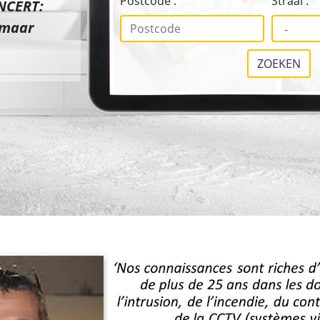
Postcode :
Straal :
INCERT:
 maar