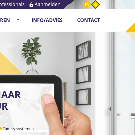
ofessionals
Aanmelden
FR
NL
OREN
INFO/ADVIES
CONTACT
ring
NAAR
UR
Camerasystemen