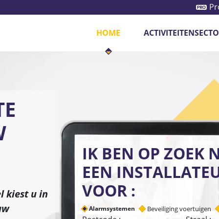
Pr
HOME
ACTIVITEITENSECT
iliging voertuigen
Camerasystemen
Monito
TE
W
IK BEN OP ZOEK 
EEN INSTALLATE
VOOR :
 kiest u in
uw
Alarmsystemen
Beveiliging voertuigen