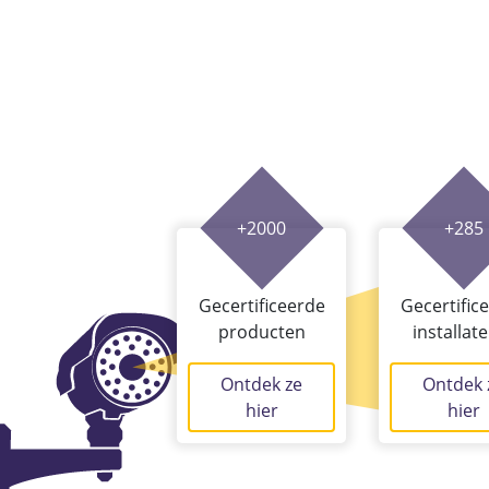
+2000
+285
Gecertificeerde
Gecertific
producten
installat
Ontdek ze
Ontdek 
hier
hier