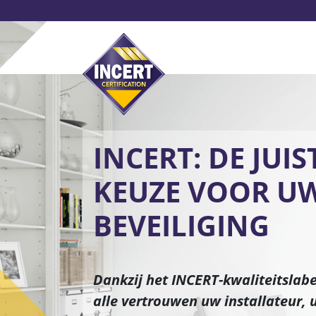
Overslaan
en
naar
de
inhoud
Alarmsystemen
Beve
gaan
INCERT: DE JUIS
KEUZE VOOR U
BEVEILIGING
Dankzij het INCERT-kwaliteitslabel
alle vertrouwen uw installateur, 